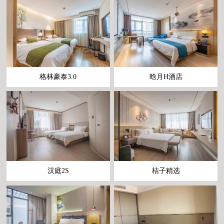
格林豪泰3.0
晗月H酒店
汉庭2S
桔子精选