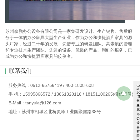
苏州森鹏办公设备有限公司是—家集研发设计、生产销售、售后服
务于一体的办公家具大型生产企业，作为办公和快捷酒店家具的源
头厂家，经过二十年的发展，凭借专业的研发团队、高素质的管理
和专业技术生产团队、先进的设备、优质的产品、周到的服务，已
成为办公和快捷酒店家具的佼佼者。
联系我们
服务热线：0512-65756419 / 400-1808-608
Co
©
2
手 机：15995866572 / 13861320118 / 18151100265(微信同号)
州
E-Mail：tanyula@126.com
森
鹏
地址：苏州市相城区北桥灵峰工业园聚鑫路38号
办
公
设
备
有
限