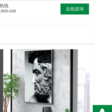
热线
在线咨询
1808-608