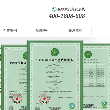
森鹏家具免费热线
400-1808-608
合作案例
新闻中心
联系森鹏