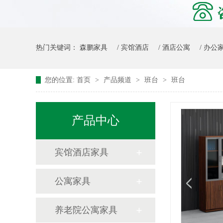
热门关键词：
森鹏家具
/
宾馆酒店
/
酒店公寓
/
办公
您的位置:
首页
>
产品频道
>
班台
>
班台
产品中心
宾馆酒店家具
公寓家具
养老院公寓家具