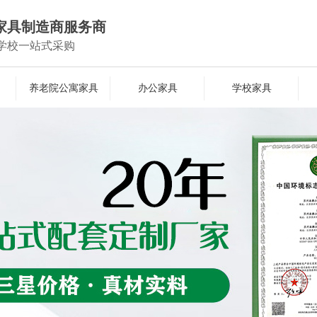
家具制造商服务商
学校一站式采购
养老院公寓家具
办公家具
学校家具