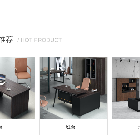
推荐
/ HOT PRODUCT
台
班台