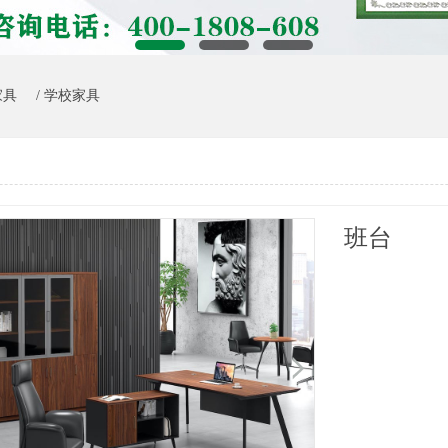
家具
/
学校家具
班台