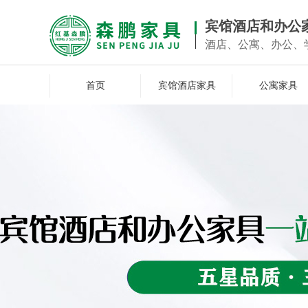
宾馆酒店和办公
酒店、公寓、办公、
首页
宾馆酒店家具
公寓家具