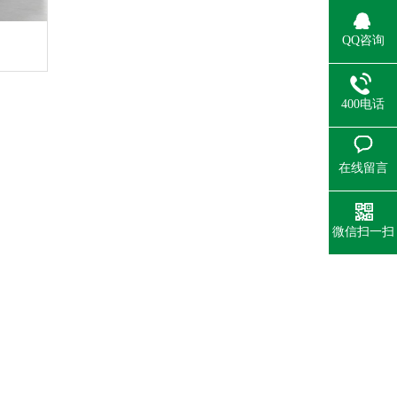
QQ咨询
400电话
在线留言
微信扫一扫