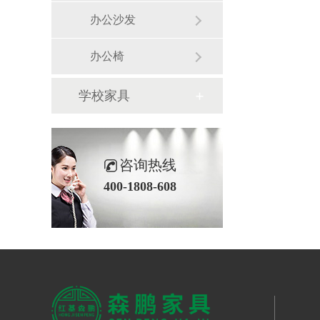
办公沙发
办公椅
学校家具
咨询热线
400-1808-608