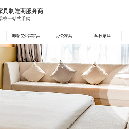
家具制造商服务商
学校一站式采购
养老院公寓家具
办公家具
学校家具