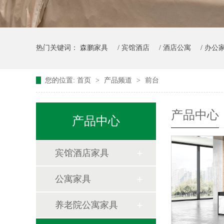
热门关键词：
森鹏家具
/
宾馆酒店
/
酒店公寓
/
办公
您的位置:
首页
>
产品频道
>
前台
产品中心
产品中心
宾馆酒店家具
公寓家具
养老院公寓家具